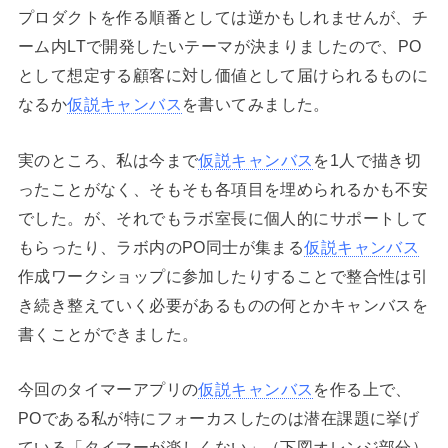
プロダクトを作る順番としては逆かもしれませんが、チ
ーム内LTで開発したいテーマが決まりましたので、PO
として想定する顧客に対し価値として届けられるものに
なるか
仮説キャンバス
を書いてみました。
実のところ、私は今まで
仮説キャンバス
を1人で描き切
ったことがなく、そもそも各項目を埋められるかも不安
でした。が、それでもラボ室長に個人的にサポートして
もらったり、ラボ内のPO同士が集まる
仮説キャンバス
作成ワークショップに参加したりすることで整合性は引
き続き整えていく必要があるものの何とかキャンバスを
書くことができました。
今回のタイマーアプリの
仮説キャンバス
を作る上で、
POである私が特にフォーカスしたのは潜在課題に挙げ
ている「タイマーが楽しくない」（下図オレンジ部分）