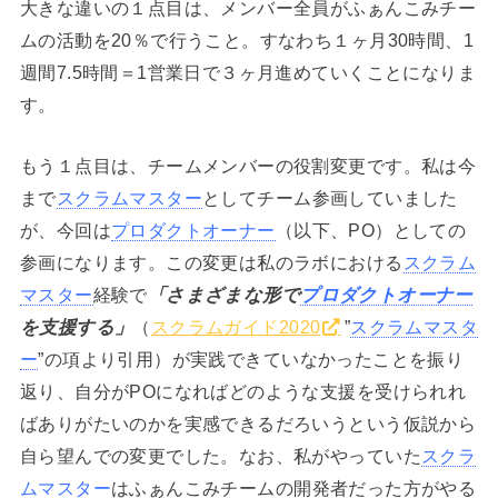
大きな違いの１点目は、メンバー全員がふぁんこみチー
ムの活動を20％で行うこと。すなわち１ヶ月30時間、1
週間7.5時間＝1営業日で３ヶ月進めていくことになりま
す。
もう１点目は、チームメンバーの役割変更です。私は今
まで
スクラムマスター
としてチーム参画していました
が、今回は
プロダクトオーナー
（以下、PO）としての
参画になります。この変更は私のラボにおける
スクラム
マスター
経験で
「さまざまな形で
プロダクトオーナー
を支援する」
（
スクラムガイド2020
”
スクラムマスタ
ー
”の項より引用）が実践できていなかったことを振り
返り、自分がPOになればどのような支援を受けられれ
ばありがたいのかを実感できるだろいうという仮説から
自ら望んでの変更でした。なお、私がやっていた
スクラ
ムマスター
はふぁんこみチームの開発者だった方がやる