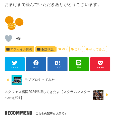
おまけまで読んでいただきありがとうございます。
+9
アジャイル開発
仮説検証
PO
こい
やってみた
ツイート
シェア
はてブ
送る
Pocket
モブプロやってみた
スクフェス福岡2024登壇してきたよ【スクラムマスター
への道#21】
RECOMMEND