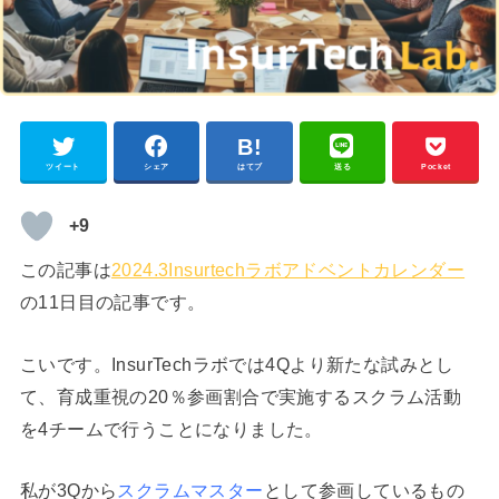
ツイート
シェア
はてブ
送る
Pocket
+9
この記事は
2024.3Insurtechラボアドベントカレンダー
の11日目の記事です。
こいです。InsurTechラボでは4Qより新たな試みとし
て、育成重視の20％参画割合で実施するスクラム活動
を4チームで行うことになりました。
私が3Qから
スクラムマスター
として参画しているもの