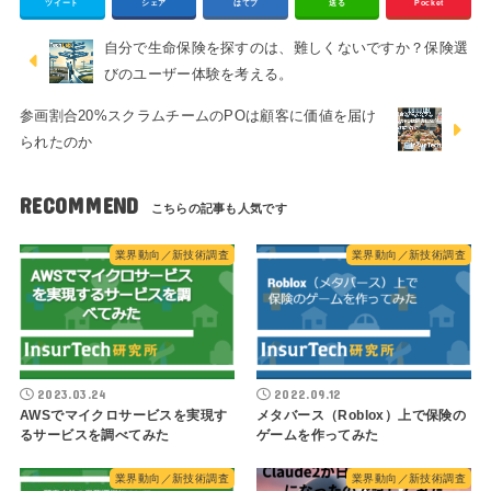
ツイート
シェア
はてブ
送る
Pocket
自分で生命保険を探すのは、難しくないですか？保険選
びのユーザー体験を考える。
参画割合20%スクラムチームのPOは顧客に価値を届け
られたのか
RECOMMEND
業界動向／新技術調査
業界動向／新技術調査
2023.03.24
2022.09.12
AWSでマイクロサービスを実現す
メタバース（Roblox）上で保険の
るサービスを調べてみた
ゲームを作ってみた
業界動向／新技術調査
業界動向／新技術調査