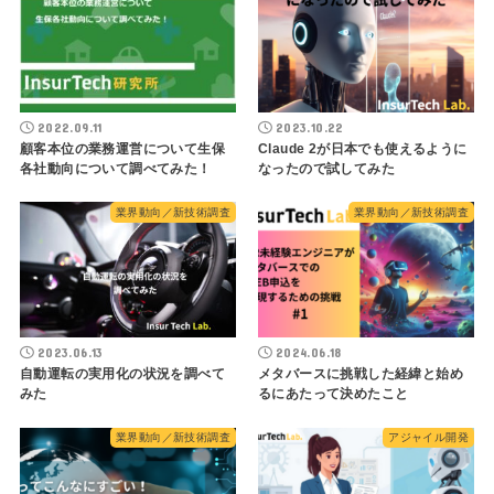
2022.09.11
2023.10.22
顧客本位の業務運営について生保
Claude 2が日本でも使えるように
各社動向について調べてみた！
なったので試してみた
業界動向／新技術調査
業界動向／新技術調査
2023.06.13
2024.06.18
自動運転の実用化の状況を調べて
メタバースに挑戦した経緯と始め
みた
るにあたって決めたこと
業界動向／新技術調査
アジャイル開発