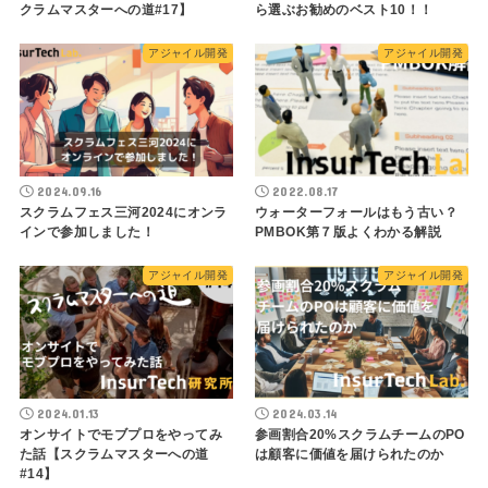
クラムマスターへの道#17】
ら選ぶお勧めのベスト10！！
アジャイル開発
アジャイル開発
2024.09.16
2022.08.17
スクラムフェス三河2024にオンラ
ウォーターフォールはもう古い？
インで参加しました！
PMBOK第７版よくわかる解説
アジャイル開発
アジャイル開発
2024.01.13
2024.03.14
オンサイトでモブプロをやってみ
参画割合20%スクラムチームのPO
た話【スクラムマスターへの道
は顧客に価値を届けられたのか
#14】