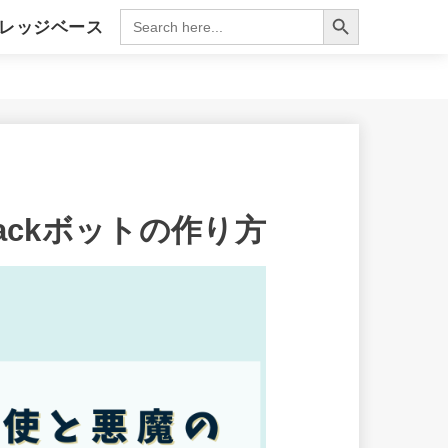
Search Button
Search
レッジベース
for:
ィング
クラム実践ナビ
語集
ckボットの作り方