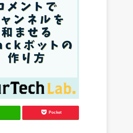
る
Pocket