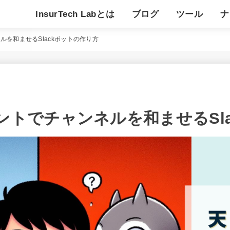
InsurTech Labとは
ブログ
ツール
ナ
アジャイル開発
デザイン思考
仮説検証
業界動向／新技術調査
デジタルマーケティング
チームビルディング
その他
ぺるそな君
キジムスビ
チームビルデ
知映の環
ス
用
を和ませるSlackボットの作り方
ントでチャンネルを和ませるSla