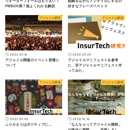
ウォーターフォールはもう古い？
組織を芯からアジャイルにするの
PMBOK第７版よくわかる解説
好きなフレーズベスト３
アジャイル開発
アジャイル開発
2023.09.12
2022.09.25
アジャイル関連のイベント登壇に
アジャイルマニフェストを参考
ついて
に、非アジャイルマニフェスト作
ってみた。
アジャイル開発
アジャイル開発
2023.09.20
2022.12.10
ふりかえりはポジティブに…
「なんちゃってアジャイル開発」
が進化に挑戦。。。失敗しまし