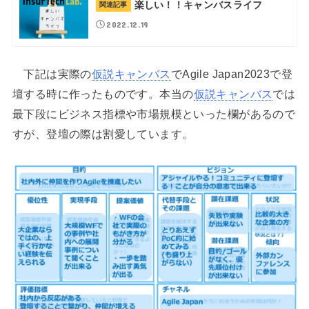
楽しい！！キャンバスライフ
関連記事
2022.12.19
下記は実際の
仮説キャンバス
でAgile Japan2023で登
壇する時に作ったものです。本当の
仮説キャンバス
では
最下段にビジネス指標や市場規模といった欄があるので
すが、登壇の際は割愛しています。