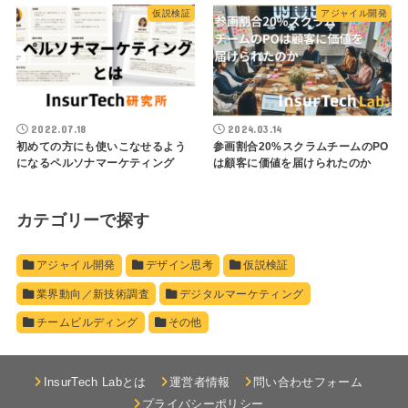
仮説検証
アジャイル開発
2022.07.18
2024.03.14
初めての方にも使いこなせるよう
参画割合20%スクラムチームのPO
になるペルソナマーケティング
は顧客に価値を届けられたのか
カテゴリーで探す
アジャイル開発
デザイン思考
仮説検証
業界動向／新技術調査
デジタルマーケティング
チームビルディング
その他
InsurTech Labとは
運営者情報
問い合わせフォーム
プライバシーポリシー