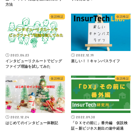
方法
仮説検証
仮説検証
2023.06.23
2022.12.19
インタビューリクルートでビッグ
楽しい！！キャンバスライフ
ファイブ理論を試してみた
仮説検証
仮説検証
2022.12.24
2022.09.30
はじめてのインタビュー体験記
「ＤＸその前に」番外編 仮説検
証～新ビジネス創出の途中経過