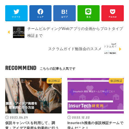
ツイート
シェア
はてブ
送る
Pocket
チームビルディングWebアプリの企画からプロトタイプ
検証まで
スクラムガイド勉強会のススメ
RECOMMEND
仮説検証
仮説検証
2023.06.29
2022.12.22
仮説キャンバスを利用して、調
Insurtech推進の仮説検証チームで
査・アイデア発想を効果的に行う
学んだこと！