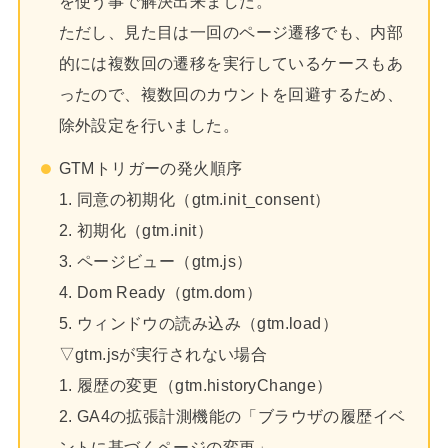
を使う事で解決出来ました。
ただし、見た目は一回のページ遷移でも、内部
的には複数回の遷移を実行しているケースもあ
ったので、複数回のカウントを回避するため、
除外設定を行いました。
GTMトリガーの発火順序
1. 同意の初期化（gtm.init_consent）
2. 初期化（gtm.init）
3. ページビュー（gtm.js）
4. Dom Ready（gtm.dom）
5. ウィンドウの読み込み（gtm.load）
▽gtm.jsが実行されない場合
1. 履歴の変更（gtm.historyChange）
2. GA4の拡張計測機能の「ブラウザの履歴イベ
ントに基づくページの変更」