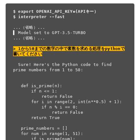
$ export OPENAI_API_KEY=(APIキー）

$ interpreter --fast
...（省略）...

▌ Model set to GPT-3.5-TURBO

...（省略）...

> 1から50までの数字の中で素数を求める処理をpythonで
書いてください
  Sure! Here's the Python code to find 
prime numbers from 1 to 50:

   def is_prime(n):

       if n <= 1:

           return False

       for i in range(2, int(n**0.5) + 1):

           if n % i == 0:

               return False

       return True

   prime_numbers = []

   for num in range(1, 51):

       if is_prime(num):
