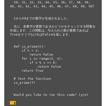
  30, 31, 32, 33, 34, 35, 36, 37, 38, 39, 
40, 41, 42, 43, 44, 45, 46, 47, 48, 49, 50]

  1から50までの数字が生成されました。

  次に、各数字が素数であるかどうかをチェックする関数を
作成します。この関数は、与えられた数が素数であれば
TrueをそうでなければFalseを返します。

  def is_prime(n):

      if n < 2:

          return False

      for i in range(2, n):

          if n % i == 0:

              return False

      return True

  # Test the function

  is_prime(7)

  Would you like to run this code? (y/n)

  y