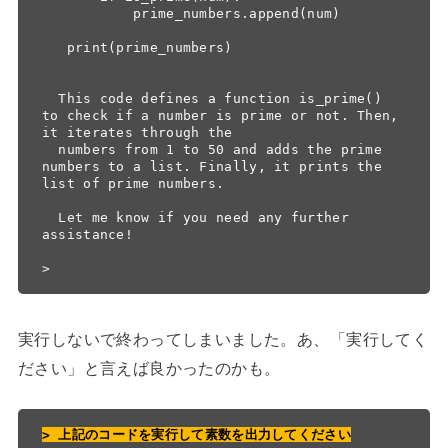
           prime_numbers.append(num)

   print(prime_numbers)

  This code defines a function is_prime() 
to check if a number is prime or not. Then, 
it iterates through the

  numbers from 1 to 50 and adds the prime 
numbers to a list. Finally, it prints the 
list of prime numbers.

  Let me know if you need any further 
assistance!

>
実行しないで終わってしまいました。あ、「実行してく
ださい」と言えば良かったのかも。
> 上記のコードを実行して素数を出力してください