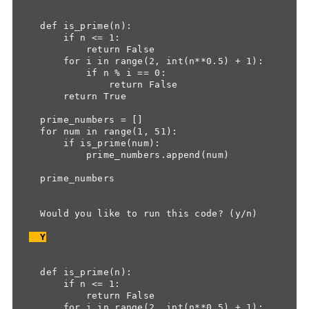
  def is_prime(n):

      if n <= 1:

          return False

      for i in range(2, int(n**0.5) + 1):

          if n % i == 0:

              return False

      return True

  prime_numbers = []

  for num in range(1, 51):

      if is_prime(num):

          prime_numbers.append(num)

  prime_numbers

  Would you like to run this code? (y/n)

  Y
  def is_prime(n):

      if n <= 1:

          return False

      for i in range(2, int(n**0.5) + 1):
