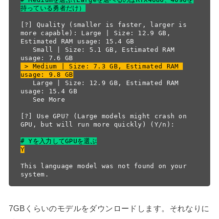
持っている勇者だけ）
[?] Quality (smaller is faster, larger is 
more capable): Large | Size: 12.9 GB, 
Estimated RAM usage: 15.4 GB

   Small | Size: 5.1 GB, Estimated RAM 
 > Medium | Size: 7.3 GB, Estimated RAM 
usage: 9.8 GB
   Large | Size: 12.9 GB, Estimated RAM 
usage: 15.4 GB

   See More

[?] Use GPU? (Large models might crash on 
GPU, but will run more quickly) (Y/n):

# Yを入力してGPUを選ぶ
Y
This language model was not found on your 
system.
7GBくらいのモデルをダウンロードします。それなりに