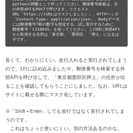
pythonの関数として作ってください。郵便番号検索は、次
の外部APIをPOSTで呼びます。リクエスト
URL「https://(URLはマスクしました）」、HTTPヘッダ
「Content-Type: application/json」、Bodyデータ
には郵便番号7桁の数字を指定する。試し実行するために、
郵便番号「1310045」を使ってください。この時に外部API
から取得する住所は「東京都」「墨田区」「押上」になるは
ずです。
長くて、わかりにくい。改行入れると実行されてしまう
ので、1行に詰め込みました※。郵便番号を検索する外
部APIを呼び出して、「東京都墨田区押上」の住所が出
ることを確認してもらうことにしました。なお、URLは
サイトに載せる際にマスク化しています。
※「Shift＋Enter」しても改行ではなく実行されてしま
うのです。
これはちょっと使いにくい。別の方法あるのかな。