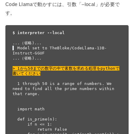
Code Llamaで動かすには、引数「–local」が必要で
す。
$ interpreter --local
...（省略)...

▌ Model set to TheBloke/CodeLlama-13B-
Instruct-GGUF

...（省略)...

> 1から50までの数字の中で素数を求める処理をpythonで
書いてください
  1 through 50 is a range of numbers. We 
need to find all the prime numbers within 
that range.

  import math

  def is_prime(n):

      if n <= 1:

          return False
