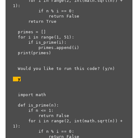
      for i in range(2, int(math.sqrt(n)) + 
1):

          if n % i == 0:

              return False

      return True

  primes = []

  for i in range(1, 51):

      if is_prime(i):

          primes.append(i)

  print(primes)

  Would you like to run this code? (y/n)

  y
  import math

  def is_prime(n):

      if n <= 1:

          return False

      for i in range(2, int(math.sqrt(n)) + 
1):

          if n % i == 0:

              return False
