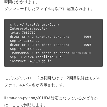
時間はかかります。
ダウンロードしたファイルは以下に配置されます。
$ ll ~/.local/share/Open\ 
Interpreter/models/

total 7681732

drwxr-xr-x 2 takehara takehara       4096 
Sep 14 13:53 ./

drwxr-xr-x 3 takehara takehara       4096 
Sep 14 13:49 ../

-rwxrwxrwx 1 takehara takehara 7866070016 
Sep 13 21:24 codellama-13b-
instruct.Q4_K_M.gguf*
モデルダウンロードは初回だけで、2回目以降はモデル
ファイルのパス名が表示されます。
llama-cpp-pythonがCUDA対応になっているかどうか
は、ここで判明します。