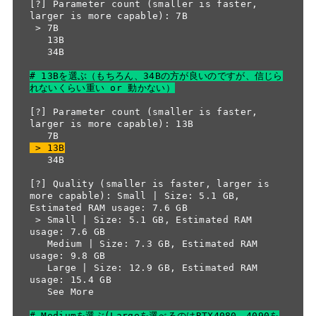
[?] Parameter count (smaller is faster, 
larger is more capable): 7B

 > 7B

   13B

   34B

# 13Bを選ぶ（もちろん、34Bの方が良いのですが、信じら
れないくらい重い or 動かない）
[?] Parameter count (smaller is faster, 
larger is more capable): 13B

 > 13B
   34B

[?] Quality (smaller is faster, larger is 
more capable): Small | Size: 5.1 GB, 
Estimated RAM usage: 7.6 GB

 > Small | Size: 5.1 GB, Estimated RAM 
usage: 7.6 GB

   Medium | Size: 7.3 GB, Estimated RAM 
usage: 9.8 GB

   Large | Size: 12.9 GB, Estimated RAM 
usage: 15.4 GB

   See More

# Mediumを選ぶ(Largeを選べるのはRTX4080、4090を