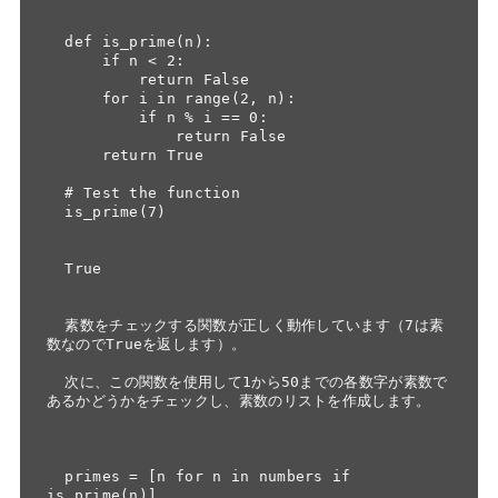
  def is_prime(n):

      if n < 2:

          return False

      for i in range(2, n):

          if n % i == 0:

              return False

      return True

  # Test the function

  is_prime(7)

  True

  素数をチェックする関数が正しく動作しています（7は素
数なのでTrueを返します）。

  次に、この関数を使用して1から50までの各数字が素数で
あるかどうかをチェックし、素数のリストを作成します。

  primes = [n for n in numbers if 
is_prime(n)]
