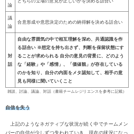
どちらの立場の意見が正しいかを決める話合い
論
議
合意形成や意思決定のための納得解を決める話合い
論
自由な雰囲気の中で相互理解を深め、共通認識を作
る話合い ※想定を持ち出さず、判断を保留状態にす
対
ることが求められる 自分の意見の背景に、どのよう
話
な「経験」や「感情」、「価値観」が存在している
のかを知り、自分の内面をメタ認知して、相手の意
見も同様に聞いていくこと
雑談、討論、議論、対話（書籍チームレジリエンスを参考に記載）
自信を失う
上記のようなネガティブな状況が続く中でチームメン
バーの自信が少しずつ失われていき、現在の状況になっ