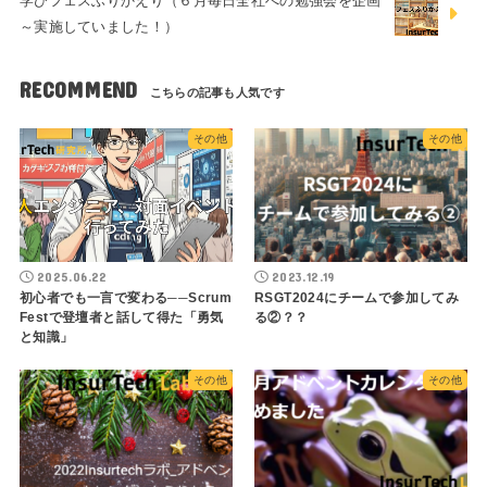
学びフェスふりかえり（６月毎日全社への勉強会を企画
～実施していました！）
RECOMMEND
その他
その他
2025.06.22
2023.12.19
初心者でも一言で変わる──Scrum
RSGT2024にチームで参加してみ
Festで登壇者と話して得た「勇気
る②？？
と知識」
その他
その他