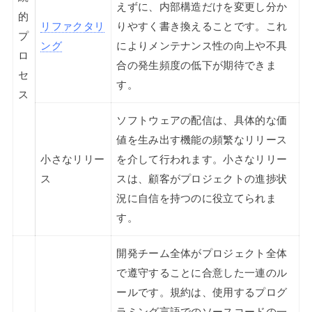
えずに、内部構造だけを変更し分か
的
リファクタリ
りやすく書き換えることです。これ
プ
ング
によりメンテナンス性の向上や不具
ロ
合の発生頻度の低下が期待できま
セ
す。
ス
ソフトウェアの配信は、具体的な価
値を生み出す機能の頻繁なリリース
小さなリリー
を介して行われます。小さなリリー
ス
スは、顧客がプロジェクトの進捗状
況に自信を持つのに役立てられま
す。
開発チーム全体がプロジェクト全体
で遵守することに合意した一連のル
ールです。規約は、使用するプログ
ラミング言語でのソースコードの一