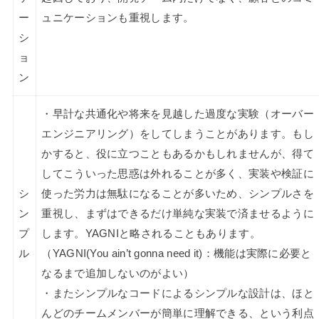
ー
ュニケーションも重視します。
シ
ョ
ン
・早計な共通化や将来を見越した過度な実験（オーバー
エンジニアリング）をしてしまうことがあります。もし
かすると、役に立つこともあるかもしれませんが、得て
してこういった思惑は外れることが多く、実装や検証に
シ
使った労力は無駄になることが多いため、シンプルさを
ン
重視し、まずはできるだけ単純な実装で済ませるように
プ
します。YAGNIと略されることもあります。
ル
（YAGNI(You ain’t gonna need it)：機能は実際に必要と
なるまで追加しないのがよい）
・またシンプルなコードによるシンプルな設計は、ほと
んどのチームメンバーが簡単に理解できる、という利点