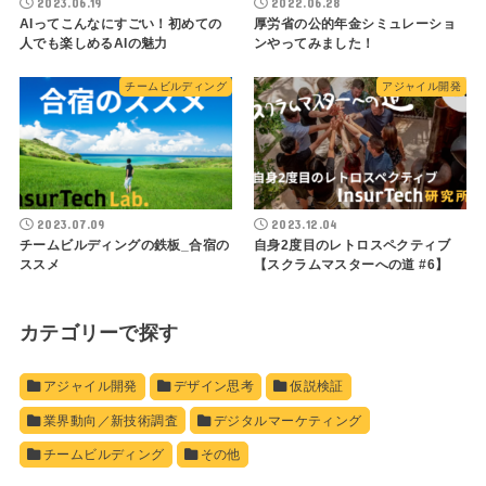
2023.06.19
2022.06.28
AIってこんなにすごい！初めての
厚労省の公的年金シミュレーショ
人でも楽しめるAIの魅力
ンやってみました！
チームビルディング
アジャイル開発
2023.07.09
2023.12.04
チームビルディングの鉄板_合宿の
自身2度目のレトロスペクティブ
ススメ
【スクラムマスターへの道 #6】
カテゴリーで探す
アジャイル開発
デザイン思考
仮説検証
業界動向／新技術調査
デジタルマーケティング
チームビルディング
その他