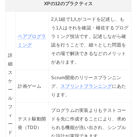
XPの12のプラクティス
2人1組で1人がコードを記述し、も
う1人はそれを確認・補佐するプログ
ペアプログラ
ラミング技法です。記述しながら確
ミング
認を行うことで、細々とした問題を
その場で解決できるなどのメリット
詳
があります。
細
ス
Scrum開発のリリースプランニン
ケ
計画ゲーム
グ、
スプリントプランニング
にあた
ー
ります。
ル
フ
プログラムの実装よりもテストコー
ィ
テスト駆動開
ドを先に作成することにより、求め
ー
発（TDD）
られる機能が洗い出され、シンプル
ド
な設計が実現できます。