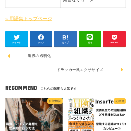
頻繁なリリース
« 用語集トップページ
ツイート
シェア
はてブ
送る
Pocket
進捗の透明化
ドラッカー風エクササイズ
RECOMMEND
仮説検証
その他