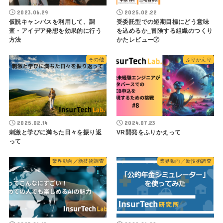
2023.06.29
2025.02.22
仮説キャンバスを利用して、調
受委託型での短期目標にどう意味
査・アイデア発想を効果的に行う
を込めるか_冒険する組織のつくり
方法
かたレビュー⑦
その他
ふりかえり
2025.02.14
2024.07.23
刺激と学びに満ちた日々を振り返
VR開発をふりかえって
って
業界動向／新技術調査
業界動向／新技術調査