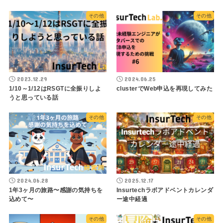
その他
その他
2023.12.29
2024.06.25
1/10～1/12はRSGTに全振りしよ
clusterでWeb申込を再現してみた
うと思っている話
その他
その他
2024.06.28
2025.12.17
1年3ヶ月の旅路〜感謝の気持ちを
Insurtechラボアドベントカレンダ
込めて〜
ー途中経過
その他
その他