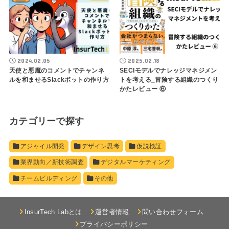
2024.02.05
2025.02.18
天使と悪魔のコメントでチャンネ
SECIモデルでナレッジマネジメン
ルを和ませるSlackボットの作り方
トを考える_冒険する組織のつくり
かたレビュー ⑥
カテゴリーで探す
アジャイル開発
デザイン思考
仮説検証
業界動向／新技術調査
デジタルマーケティング
チームビルディング
その他
InsurTech Labとは
運営者情報
問い合わせフォーム
プライバシーポリシー