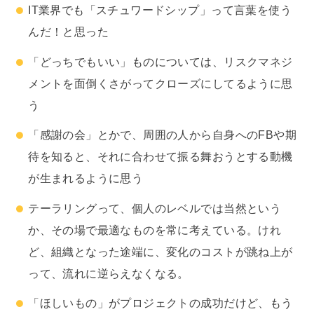
IT業界でも​「スチュワードシップ」って​言葉を​使う
んだ！​と思った
「どっちでも​いい」​ものに​ついては、​リスクマネジ
メントを​面倒くさがって​クローズに​してるように​思
う​
「感謝の​会」とかで、​周囲の​人から​自身への​FBや​期
待を​知ると、​それに​合わせて​振る​舞おうと​する​動機
が​生まれるように​思う​
テーラリングって、​個人の​レベルでは​当然と​いう
か、​その場で​最適な​ものを​常に​考えている。​けれ
ど、​組織と​なった​途端に、​変化の​コストが​跳ね上が
って、​流れに​逆らえなくなる。​
「ほしい​もの」が​プロジェクトの​成功だけど、​もう​