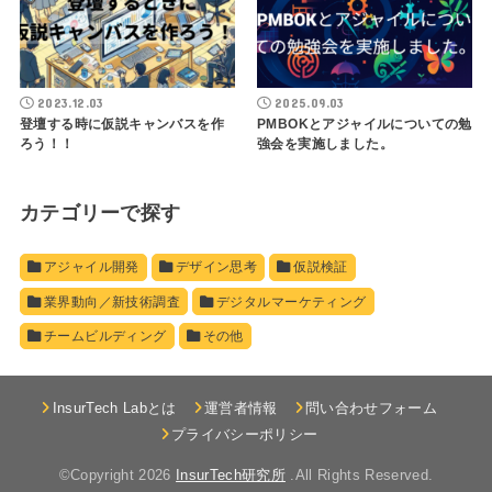
2023.12.03
2025.09.03
登壇する時に仮説キャンバスを作
PMBOKとアジャイルについての勉
ろう！！
強会を実施しました。
カテゴリーで探す
アジャイル開発
デザイン思考
仮説検証
業界動向／新技術調査
デジタルマーケティング
チームビルディング
その他
InsurTech Labとは
運営者情報
問い合わせフォーム
プライバシーポリシー
©Copyright 2026
InsurTech研究所
.All Rights Reserved.