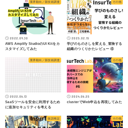
業界動向／新技術調査
その他
2022.09.30
2025.02.15
AWS Amplify StudioのUI Kitをカ
学びのものさしを変える_冒険する
スタマイズしてみた
組織のつくりかたレビュー ④
業界動向／新技術調査
その他
2022.06.13
2024.06.25
SaaSツールを安全に利用するため
clusterでWeb申込を再現してみた
に追加セキュリティを考える
仮説検証
その他