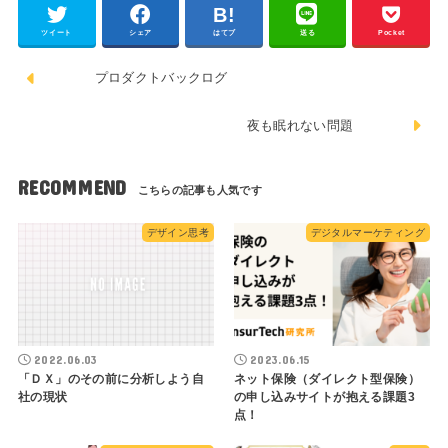
ツイート
シェア
はてブ
送る
Pocket
プロダクトバックログ
夜も眠れない問題
RECOMMEND
デザイン思考
デジタルマーケティング
2022.06.03
2023.06.15
「ＤＸ」のその前に分析しよう自
ネット保険（ダイレクト型保険）
社の現状
の申し込みサイトが抱える課題3
点！