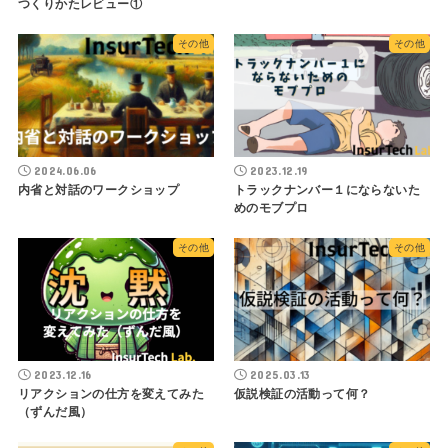
つくりかたレビュー①
その他
その他
2024.06.06
2023.12.19
内省と対話のワークショップ
トラックナンバー１にならないた
めのモブプロ
その他
その他
2023.12.16
2025.03.13
リアクションの仕方を変えてみた
仮説検証の活動って何？
（ずんだ風）