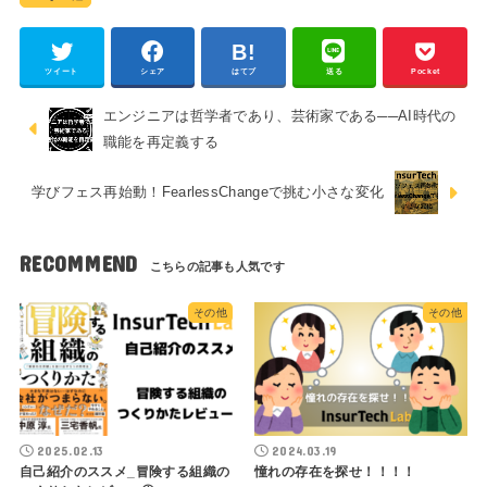
ツイート
シェア
はてブ
送る
Pocket
エンジニアは哲学者であり、芸術家である──AI時代の
職能を再定義する
学びフェス再始動！FearlessChangeで挑む小さな変化
RECOMMEND
その他
その他
2025.02.13
2024.03.19
自己紹介のススメ_冒険する組織の
憧れの存在を探せ！！！！