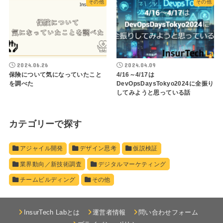
その他
その他
2024.06.26
2024.04.09
保険について気になっていたこと
4/16～4/17は
を調べた
DevOpsDaysTokyo2024に全振り
してみようと思っている話
カテゴリーで探す
アジャイル開発
デザイン思考
仮説検証
業界動向／新技術調査
デジタルマーケティング
チームビルディング
その他
InsurTech Labとは
運営者情報
問い合わせフォーム