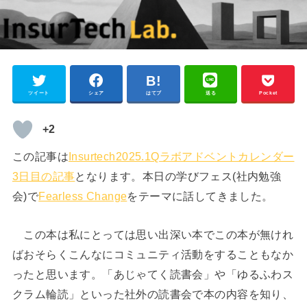
ツイート
シェア
はてブ
送る
Pocket
+2
この記事は
Insurtech2025.1Qラボアドベントカレンダー
3日目の記事
となります。本日の学びフェス(社内勉強
会)で
Fearless Change
をテーマに話してきました。
この本は私にとっては思い出深い本でこの本が無けれ
ばおそらくこんなにコミュニティ活動をすることもなか
ったと思います。「あじゃてく読書会」や「ゆるふわス
クラム輪読」といった社外の読書会で本の内容を知り、