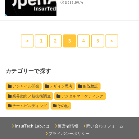
2023.09.14
＜
1
2
3
4
5
＞
カテゴリーで探す
アジャイル開発
デザイン思考
仮説検証
業界動向／新技術調査
デジタルマーケティング
チームビルディング
その他
InsurTech Labとは
運営者情報
問い合わせフォーム
プライバシーポリシー