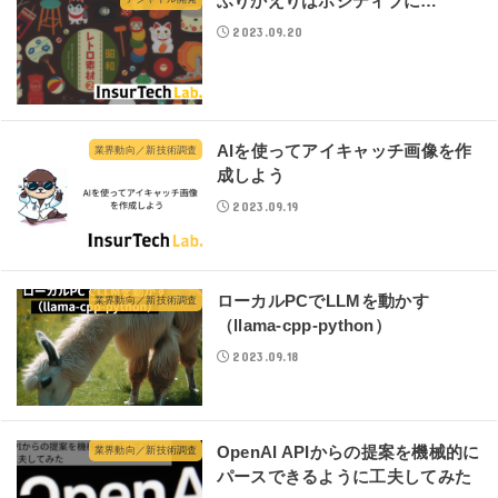
ふりかえりはポジティブに…
2023.09.20
AIを使ってアイキャッチ画像を作
業界動向／新技術調査
成しよう
2023.09.19
ローカルPCでLLMを動かす
業界動向／新技術調査
（llama-cpp-python）
2023.09.18
OpenAI APIからの提案を機械的に
業界動向／新技術調査
パースできるように工夫してみた