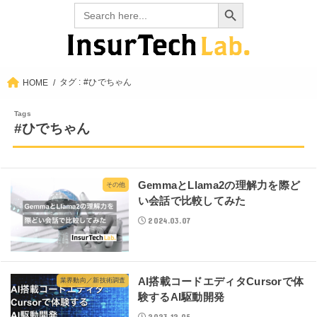
Search Button
Search
for:
タグ : #ひでちゃん
HOME
#ひでちゃん
GemmaとLlama2の理解力を際ど
その他
い会話で比較してみた
2024.03.07
AI搭載コードエディタCursorで体
業界動向／新技術調査
験するAI駆動開発
2023.12.05