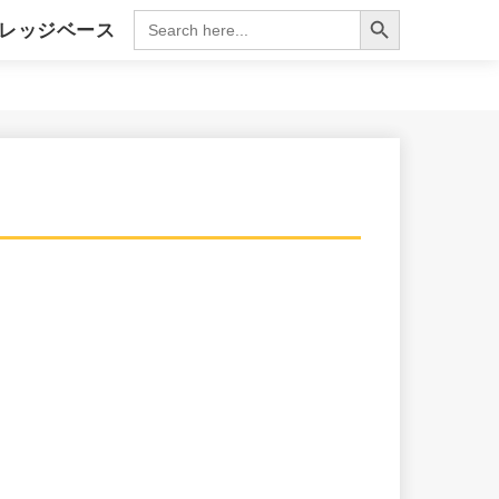
Search Button
Search
レッジベース
for:
ィング
クラム実践ナビ
語集