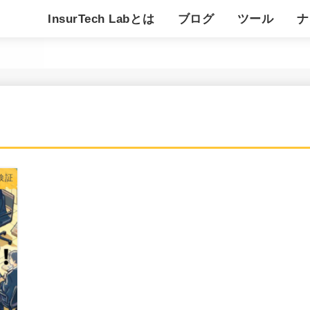
InsurTech Labとは
ブログ
ツール
ナ
アジャイル開発
デザイン思考
仮説検証
業界動向／新技術調査
デジタルマーケティング
チームビルディング
その他
ぺるそな君
キジムスビ
チームビルデ
知映の環
ス
用
検証