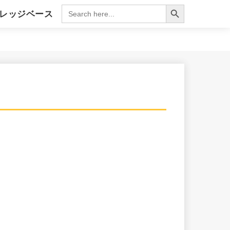
Search Button
Search
レッジベース
for:
ィング
クラム実践ナビ
語集