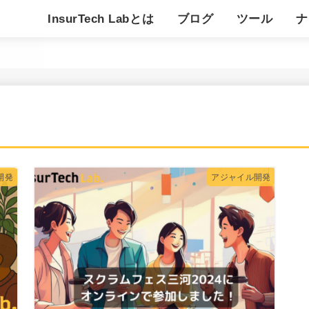
InsurTech Labとは
ブログ
ツール
ナ
アジャイル開発
デザイン思考
仮説検証
業界動向／新技術調査
デジタルマーケティング
チームビルディング
その他
ぺるそな君
キジムスビ
チームビルデ
知映の環
ス
用
開発
アジャイル開発