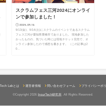
ス
スクラムフェス三河2024にオンライ
み
ンで参加しました！
2024.09.16
9/13(金)、9/14(土)にスクラムのイベントであるスクラム
な
フェス三河が愛知県豊橋市でありました。 現地参加した
かったものの、気づいた時には現地チケット完売で、オ
ンライン参加したので感想を書きます。 （この記事は2
0...
rTech Labとは
運営者情報
問い合わせフォーム
プライバシーポ
©Copyright 2026
InsurTech研究所
.All Rights Reserved.